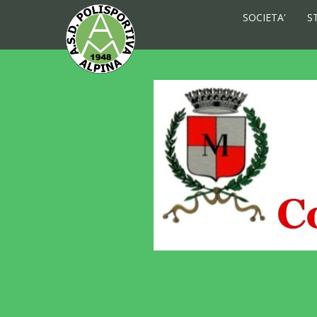
SOCIETA'
S