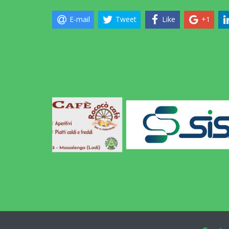
E-mail
Tweet
Like
+1