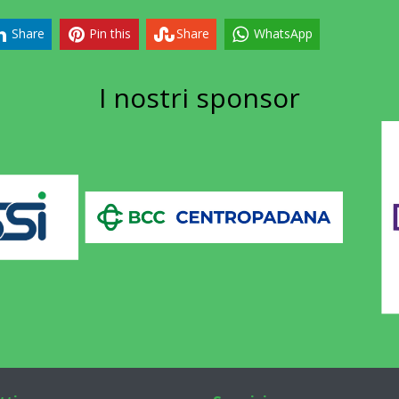
Share
Pin this
Share
WhatsApp
I nostri
sponsor