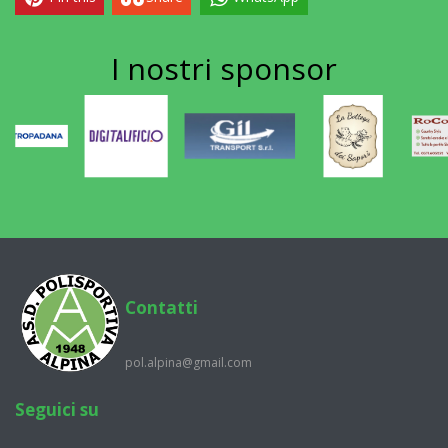
I nostri
sponsor
Contatti
pol.alpina@gmail.com
Seguici su