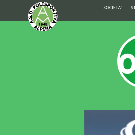
SOCIETA'
S