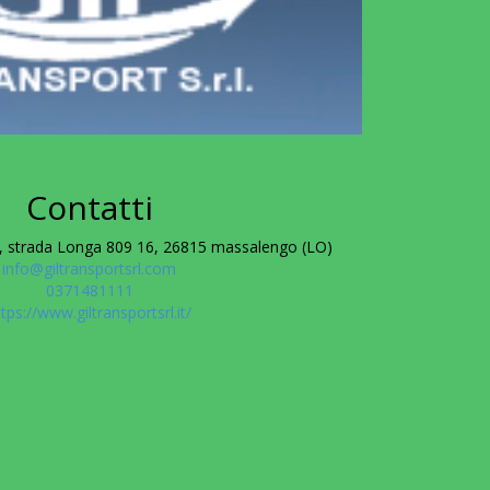
Contatti
strada Longa 809 16, 26815 massalengo (LO)
info@giltransportsrl.com
0371481111
ttps://www.giltransportsrl.it/