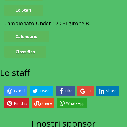
Lo Staff
Campionato Under 12 CSI girone B.
Calendario
Classifica
Lo
staff
E-mail
Tweet
Like
+1
Share
Pin this
Share
WhatsApp
I nostri
sponsor