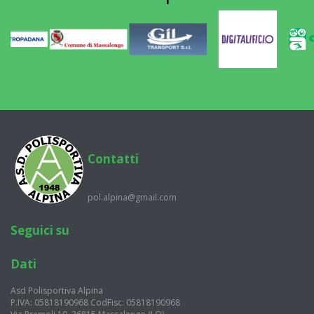
Contatti
pol.alpina@gmail.com
Seguici su
Dati
Asd Polisportiva Alpina
P.IVA: 05818190968 CodFisc: 05818190968