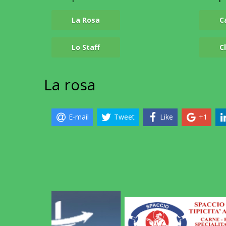
La Rosa
C
Lo Staff
C
La
rosa
E-mail
Tweet
Like
+1