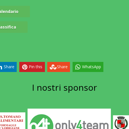
alendario
lassifica
Share
Pin this
Share
WhatsApp
I nostri
sponsor