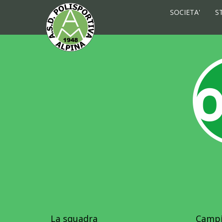
SOCIETA'
S
La squadra
Campi